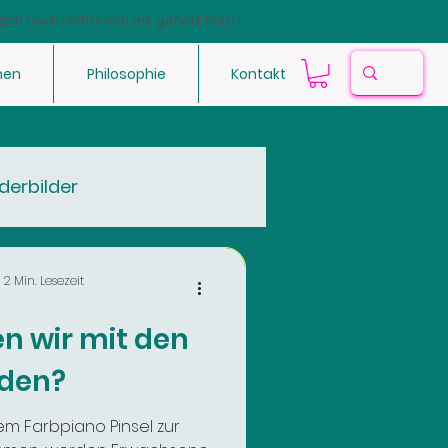
gen noch nichts von mir gehört habt!
hen
Philosophie
Kontakt
derbilder
2 Min. Lesezeit
 wir mit den
den?
m Farbpiano Pinsel zur