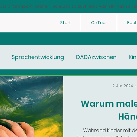
bar oft im Spam-Ordner - Schaut also auch dort, wenn Ihr nach 3 Ta
Start
OnTour
Buc
Sprachentwicklung
DADAzwischen
Kin
2. Apr. 2024
Warum malen
Hän
Während Kinder mit de