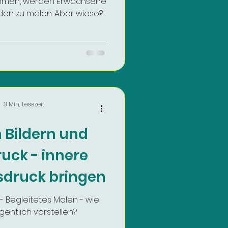
ommen, werden Erwachsene
den zu malen. Aber wieso?
3 Min. Lesezeit
 Bildern und
uck - innere
sdruck bringen
 Begleitetes Malen - wie
gentlich vorstellen?