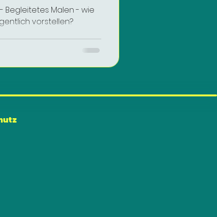
 Begleitetes Malen - wie
gentlich vorstellen?
hutz