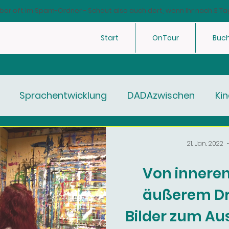
bar oft im Spam-Ordner - Schaut also auch dort, wenn Ihr nach 3 Ta
Start
OnTour
Buc
Sprachentwicklung
DADAzwischen
Kin
21. Jan. 2022
Von inneren
äußerem Dr
Bilder zum Au