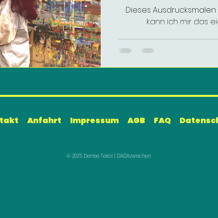
Dieses Ausdrucksmalen -
kann ich mir das ei
takt
Anfahrt
Impressum
AGB
FAQ
Datensc
© 2025 Denise Tekol | DADAzwischen