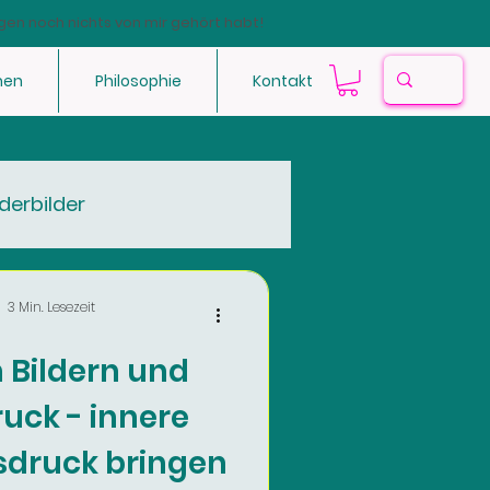
gen noch nichts von mir gehört habt!
hen
Philosophie
Kontakt
derbilder
3 Min. Lesezeit
 Bildern und
uck - innere
sdruck bringen