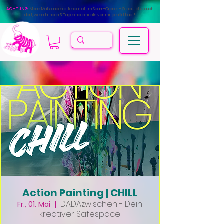
ACHTUNG:
Meine Mails landen offenbar oft im Spam-Ordner - Schaut also auch
dort, wenn Ihr nach 3 Tagen noch nichts von mir gehört habt!
Action Painting | CHILL
DADAzwischen - Dein
Fr., 01. Mai
  |  
kreativer Safespace