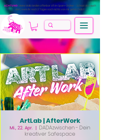
ACHTUNG:
Meine Mails landen offenbar oft im Spam-Ordner - Schaut also auch
dort, wenn Ihr nach 3 Tagen noch nichts von mir gehört habt!
ArtLab | AfterWork
DADAzwischen - Dein
Mi., 22. Apr.
  |  
kreativer Safespace