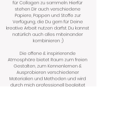
für Collagen zu sammeln. Hierfür 
stehen Dir auch verschiedene 
Papiere, Pappen und Stoffe zur 
Verfügung, die Du gern für Deine 
kreative Arbeit nutzen darfst. Du kannst 
natürlich auch alles miteinander 
kombinieren ;)
Die offene & inspirierende 
Atmosphäre bietet Raum zum freien 
Gestalten, zum Kennenlernen & 
Ausprobieren verschiedener 
Materialien und Methoden und wird 
durch mich professionell begleitet 
und unterstützt. Wie gewohnt gilt auch 
hier: Keine Vorgaben, keine 
Bewertungen, keine Eile…
Mehr anzeigen