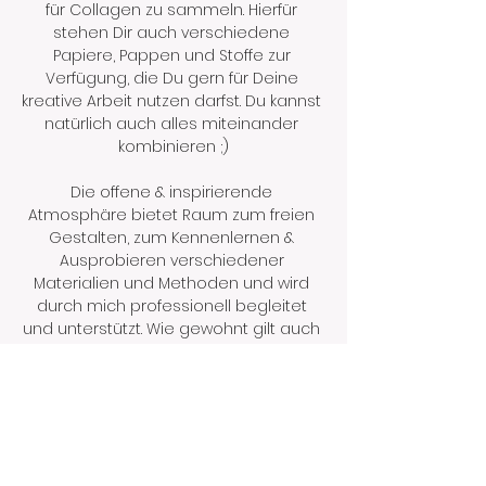
für Collagen zu sammeln. Hierfür 
stehen Dir auch verschiedene 
Papiere, Pappen und Stoffe zur 
Verfügung, die Du gern für Deine 
kreative Arbeit nutzen darfst. Du kannst 
natürlich auch alles miteinander 
kombinieren ;)
Die offene & inspirierende 
Atmosphäre bietet Raum zum freien 
Gestalten, zum Kennenlernen & 
Ausprobieren verschiedener 
Materialien und Methoden und wird 
durch mich professionell begleitet 
und unterstützt. Wie gewohnt gilt auch 
hier: Keine Vorgaben, keine 
Bewertungen, keine Eile - nur die 
eigene Phantasie, das eigene Tempo 
und…
Mehr anzeigen