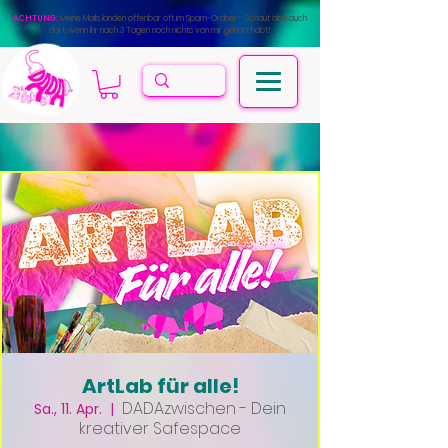
ACHTUNG:
Meine Mails landen offenbar oft im Spam-Ordner - Schaut also auch
dort, wenn Ihr nach 3 Tagen noch nichts von mir gehört habt!
ArtLab für alle!
DADAzwischen - Dein
Sa., 11. Apr.
  |  
kreativer Safespace