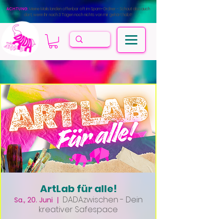
ACHTUNG:
Meine Mails landen offenbar oft im Spam-Ordner - Schaut also auch
dort, wenn Ihr nach 3 Tagen noch nichts von mir gehört habt!
ArtLab für alle!
DADAzwischen - Dein
Sa., 20. Juni
  |  
kreativer Safespace