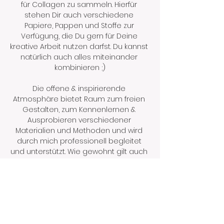
für Collagen zu sammeln. Hierfür 
stehen Dir auch verschiedene 
Papiere, Pappen und Stoffe zur 
Verfügung, die Du gern für Deine 
kreative Arbeit nutzen darfst. Du kannst 
natürlich auch alles miteinander 
kombinieren ;)
Die offene & inspirierende 
Atmosphäre bietet Raum zum freien 
Gestalten, zum Kennenlernen & 
Ausprobieren verschiedener 
Materialien und Methoden und wird 
durch mich professionell begleitet 
und unterstützt. Wie gewohnt gilt auch 
hier: Keine Vorgaben, keine 
Bewertungen, keine Eile - nur die 
eigene Phantasie, das eigene Tempo 
und…
Mehr anzeigen