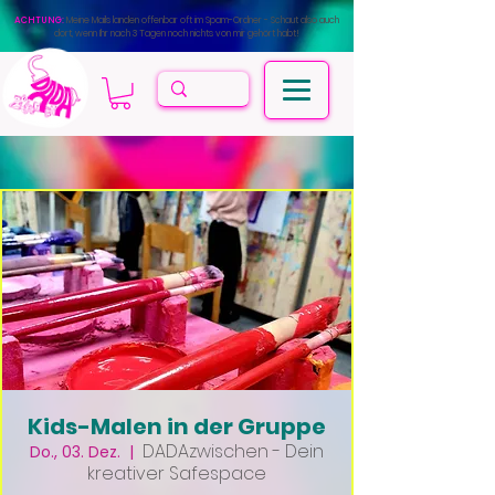
ACHTUNG:
Meine Mails landen offenbar oft im Spam-Ordner - Schaut also auch
dort, wenn Ihr nach 3 Tagen noch nichts von mir gehört habt!
Kids-Malen in der Gruppe
DADAzwischen - Dein
Do., 03. Dez.
  |  
kreativer Safespace