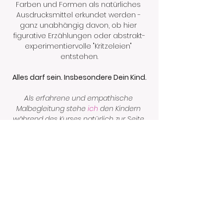
Farben und Formen als natürliches 
Ausdrucksmittel erkundet werden - 
ganz unabhängig davon, ob hier 
figurative Erzählungen oder abstrakt-
experimentiervolle "Kritzeleien" 
entstehen.
Alles darf sein. Insbesondere Dein Kind.
Als erfahrene und empathische 
Malbegleitung stehe 
ich
 den Kindern 
während des Kurses natürlich zur Seite 
und unterstütze sie dabei ihre eigenen 
Bilder und Vorstellungen umzusetzen.
Mehr anzeigen
Diese Veranstaltung teilen