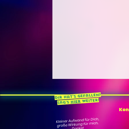
Dir hat's gefallen?
weiter!
hier
Sag's
Kon
Kleiner Aufwand für Dich,
große Wirkung für mich.
Danke!