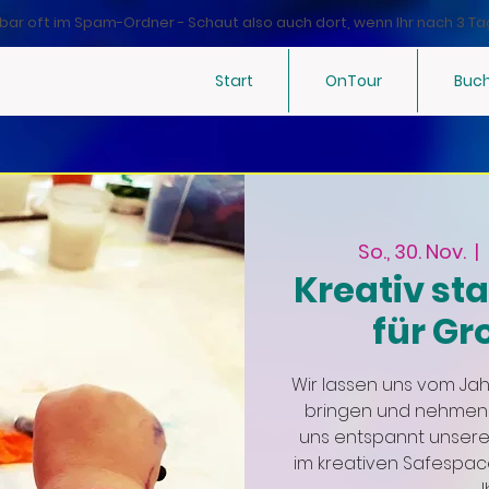
bar oft im Spam-Ordner - Schaut also auch dort, wenn Ihr nach 3 Ta
Start
OnTour
Buc
So., 30. Nov.
  |  
Kreativ sta
für Gr
Wir lassen uns vom Ja
bringen und nehmen u
uns entspannt unserer
im kreativen Safespa