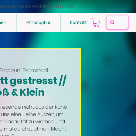
gen noch nichts von mir gehört habt!
hen
Philosophie
Kontakt
Potpourri Darmstadt
tt gestresst //
oß & Klein
hresende nicht aus der Ruhe
ns eine kleine Auszeit, um
 Kreativität zu widmen und
ce mal durchzuatmen. Macht