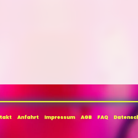
takt
Anfahrt
Impressum
AGB
FAQ
Datensc