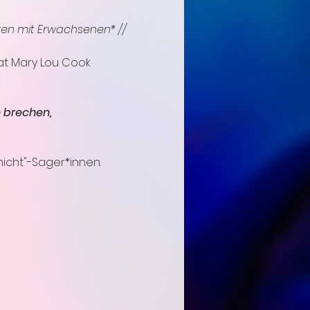
hren mit Erwachsenen* // 
hat Mary Lou Cook 
n brechen,
nicht"-Sager*innen. 