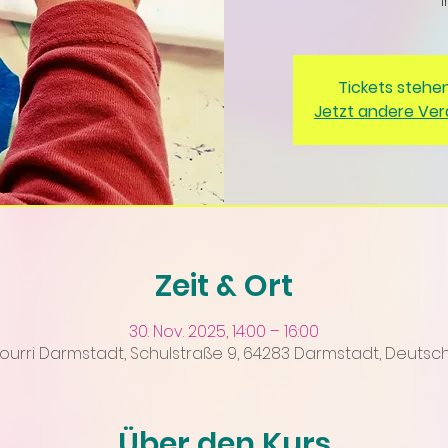
I
Tickets stehe
Jetzt andere Ve
Zeit & Ort
30. Nov. 2025, 14:00 – 16:00
ourri Darmstadt, Schulstraße 9, 64283 Darmstadt, Deutsc
Über den Kurs