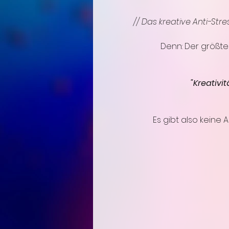
// Das kreative Anti-Str
Denn: Der größte 
"Kreativi
Es gibt also keine 