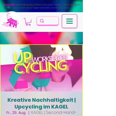
ACHTUNG:
Meine Mails landen offenbar oft im Spam-Ordner - Schaut also auch
dort, wenn Ihr nach 3 Tagen noch nichts von mir gehört habt!
Kreative Nachhaltigkeit |
Upcycling im KAGEL
KAGEL | Second-Hand-
Fr., 29. Aug.
  |  