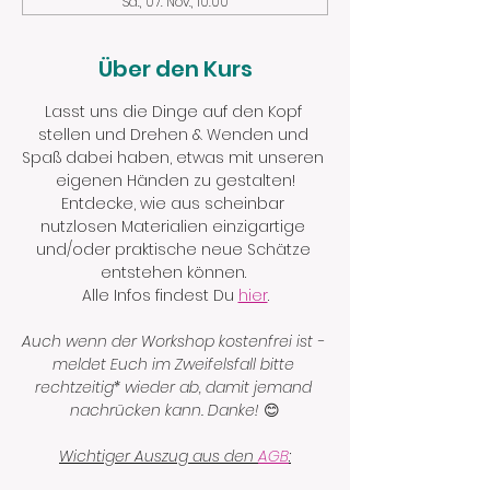
Sa., 07. Nov., 10:00
Über den Kurs
Lasst uns die Dinge auf den Kopf 
stellen und Drehen & Wenden und 
Spaß dabei haben, etwas mit unseren 
eigenen Händen zu gestalten!
Entdecke, wie aus scheinbar 
nutzlosen Materialien einzigartige 
und/oder praktische neue Schätze 
entstehen können. 
Alle Infos findest Du 
hier
.
Auch wenn der Workshop kostenfrei ist - 
meldet Euch im Zweifelsfall bitte 
rechtzeitig* wieder ab, damit jemand 
nachrücken kann. Danke! 
😊
Wichtiger Auszug aus den 
AGB
: