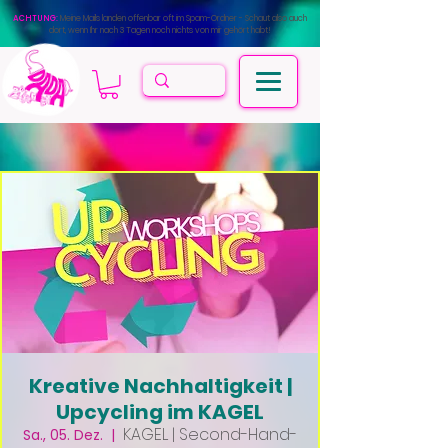
ACHTUNG:
Meine Mails landen offenbar oft im Spam-Ordner - Schaut also auch
dort, wenn Ihr nach 3 Tagen noch nichts von mir gehört habt!
Kreative Nachhaltigkeit |
Upcycling im KAGEL
KAGEL | Second-Hand-
Sa., 05. Dez.
  |  