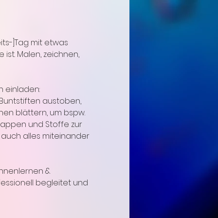
ts-]Tag mit etwas 
ist. Malen, zeichnen, 
n einladen:
Buntstiften austoben, 
en blättern, um bspw. 
Pappen und Stoffe zur 
h auch alles miteinander 
nnenlernen & 
ssionell begleitet und 