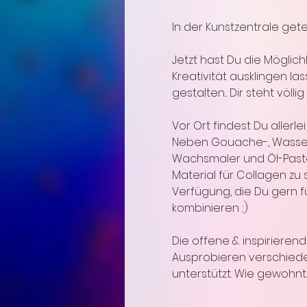
In der Kunstzentrale gete
Jetzt hast Du die Möglic
Kreativität ausklingen la
gestalten... Dir steht völ
Vor Ort findest Du allerl
Neben Gouache-, Wasser- 
Wachsmaler und Öl-Pastel
Material für Collagen zu
Verfügung, die Du gern fü
kombinieren ;)
Die offene & inspiriere
Ausprobieren verschiede
unterstützt. Wie gewohnt