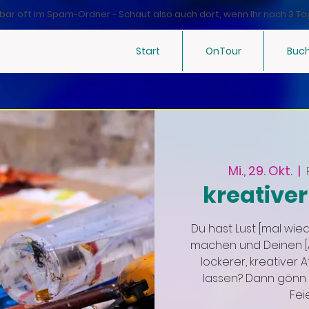
bar oft im Spam-Ordner - Schaut also auch dort, wenn Ihr nach 3 Ta
Start
OnTour
Buc
Mi., 29. Okt.
  |  
kreative
Du hast Lust [mal wie
machen und Deinen [A
lockerer, kreativer
lassen? Dann gönn 
Fei