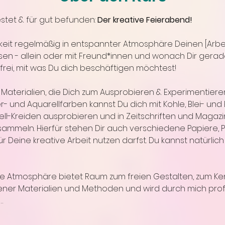
stet & für gut befunden: 
Der kreative Feierabend! 
hkeit regelmäßig in entspannter Atmosphäre Deinen [Arbei
ssen - allein oder mit Freund*innen und wonach Dir gerade 
lig frei, mit was Du dich beschäftigen möchtest!
ei Materialien, die Dich zum Ausprobieren & Experimentiere
und Aquarellfarben kannst Du dich mit Kohle, Blei- und 
l-Kreiden ausprobieren und in Zeitschriften und Magazin
 sammeln. Hierfür stehen Dir auch verschiedene Papiere, 
r Deine kreative Arbeit nutzen darfst. Du kannst natürlic
nde Atmosphäre bietet Raum zum freien Gestalten, zum Ke
ner Materialien und Methoden und wird durch mich profe
…