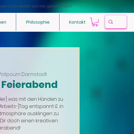
gen noch nichts von mir gehört habt!
hen
Philosophie
Kontakt
Potpourri Darmstadt
r Feierabend
der] was mit den Händen zu
rbeits-]Tag entspannt & in
 Atmosphäre ausklingen zu
Dir doch einen kreativen
erabend!