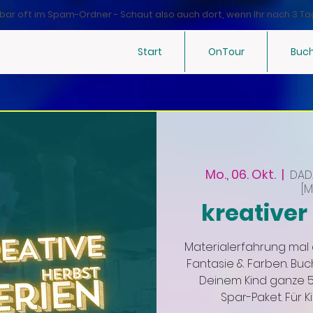
bar oft im Spam-Ordner - Schaut also auch dort, wenn Ihr nach 3 Ta
Start
OnTour
Buc
Mo., 06. Okt.
  |  
DAD
[
kreativer 
Materialerfahrung mal 
Fantasie & Farben. Bu
Deinem Kind ganze 5 
Spar-Paket. Für K