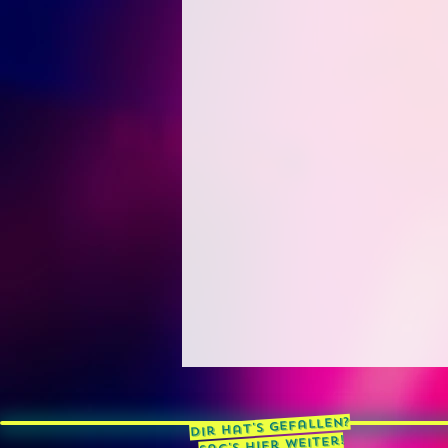
Dir hat's gefallen?
weiter!
hier
Sag's