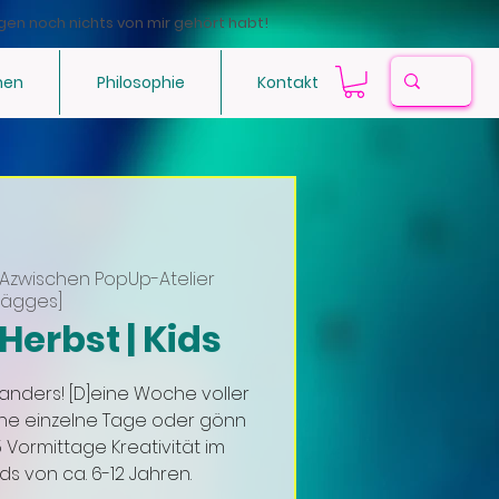
gen noch nichts von mir gehört habt!
hen
Philosophie
Kontakt
Azwischen PopUp-Atelier
Mägges]
Herbst | Kids
anders! [D]eine Woche voller
che einzelne Tage oder gönn
Vormittage Kreativität im
ids von ca. 6-12 Jahren.