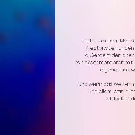
Getreu diesem Motto 
Kreativität erkunden 
außerdem den alten M
Wir experimentieren mit
eigene Kunstwe
Und wenn das Wetter mi
und allem, was in ih
entdecken die