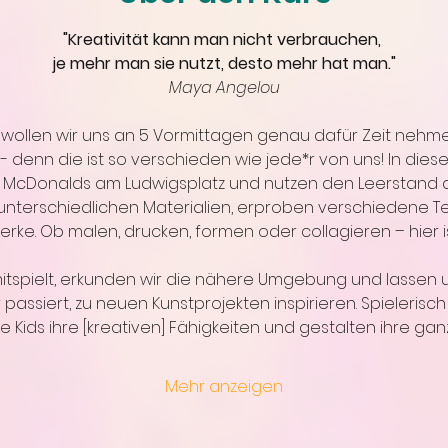
"Kreativität kann man nicht verbrauchen, 
je mehr man sie nutzt, desto mehr hat man."
Maya Angelou
wollen wir uns an 5 Vormittagen genau dafür Zeit nehm
- denn die ist so verschieden wie jede*r von uns! In dies
cDonalds am Ludwigsplatz und nutzen den Leerstand als
 unterschiedlichen Materialien, erproben verschiedene T
rke. Ob malen, drucken, formen oder collagieren – hier ist
tspielt, erkunden wir die nähere Umgebung und lassen un
r passiert, zu neuen Kunstprojekten inspirieren. Spielerisch
 Kids ihre [kreativen] Fähigkeiten und gestalten ihre gan
Mehr anzeigen