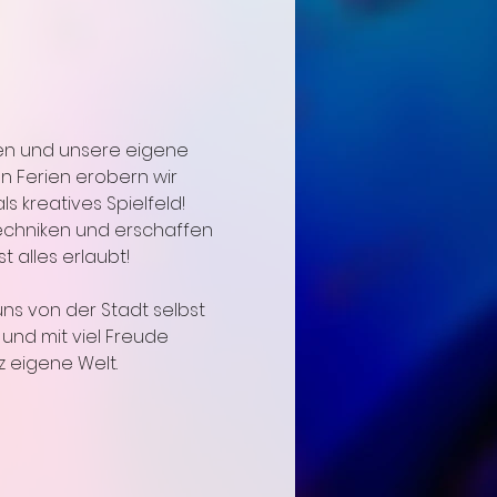
en und unsere eigene 
en Ferien erobern wir 
 kreatives Spielfeld!
echniken und erschaffen 
 alles erlaubt!
s von der Stadt selbst 
 und mit viel Freude 
z eigene Welt.