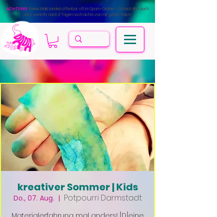
ACHTUNG:
Meine Mails landen offenbar oft im Spam-Ordner - Schaut also auch
dort, wenn Ihr nach 3 Tagen noch nichts von mir gehört habt!
kreativer Sommer | Kids
Potpourri Darmstadt
Do., 07. Aug.
  |  
Materialerfahrung mal anders! [D]eine