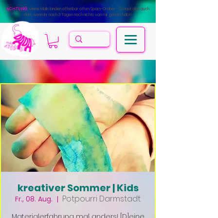
ACHTUNG:
Meine Mails landen offenbar oft im Spam-Ordner - Schaut also auch
dort, wenn Ihr nach 3 Tagen noch nichts von mir gehört habt!
kreativer Sommer | Kids
Potpourri Darmstadt
Fr., 08. Aug.
  |  
Materialerfahrung mal anders! [D]eine