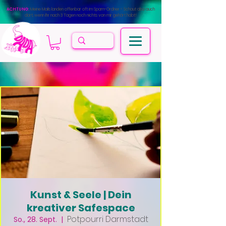
ACHTUNG:
Meine Mails landen offenbar oft im Spam-Ordner - Schaut also auch
dort, wenn Ihr nach 3 Tagen noch nichts von mir gehört habt!
Kunst & Seele | Dein
kreativer Safespace
Potpourri Darmstadt
So., 28. Sept.
  |  