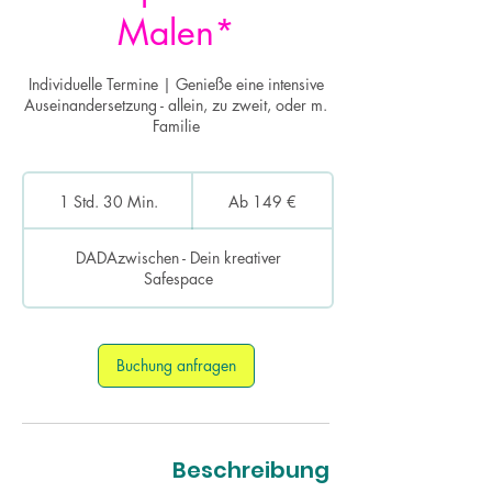
Malen*
Individuelle Termine | Genieße eine intensive
Auseinandersetzung - allein, zu zweit, oder m.
Familie
Ab
149
1 Std. 30 Min.
1
Ab 149 €
Euro
S
t
DADAzwischen - Dein kreativer
d
Safespace
3
0
M
i
Buchung anfragen
n
.
Beschreibung