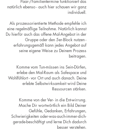
Paar-/Familientermine funktioniert das
natürlich ebenso - auch hier schauen wir ganz
individuell.
Als prozessorientierte Methode empfehle ich
eine regelmäßige Teilnahme. Natürlich kannst
Du hierfür auch das offene Mal-Angebot in der
Gruppe oder den 5er-Block nutzen -
erfahrungsgemäß kann jedes Angebot auf
seine eigene Weise zu Deinem Prozess
beitragen.
Komme vom Tun-müssen ins Sein-Dürfen,
erlebe den Mal-Raum als Safespace und
Wohlfühlort - vor Ort und auch danach. Deine
erlebte Selbstwirksamkeit wird Deine
Ressourcen stärken.
Komme von der Ver- in die Ent-wirrung.
Mache Dir wortwörtlich ein Bild Deiner
Gefühle, Gedanken, Erfahrungen,
Schwierigkeiten oder-was-auch-immer-dich-
gerade-beschäftigt und lerne Dich dadurch
besser verstehen.