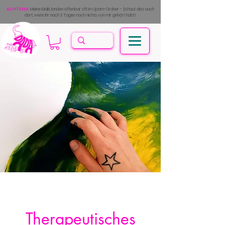
ACHTUNG:
Meine Mails landen offenbar oft im Spam-Ordner - Schaut also auch
dort, wenn Ihr nach 3 Tagen noch nichts von mir gehört habt!
Therapeutisches