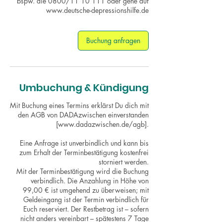
bspw. die 0800/11 10 111 oder gehe auf
www.deutsche-depressionshilfe.de
Buchung anfragen
Umbuchung & Kündigung
Mit Buchung eines Termins erklärst Du dich mit
den AGB von DADAzwischen einverstanden
[www.dadazwischen.de/agb].
Eine Anfrage ist unverbindlich und kann bis
zum Erhalt der Terminbestätigung kostenfrei
storniert werden.
Mit der Terminbestätigung wird die Buchung
verbindlich. Die Anzahlung in Höhe von
99,00 € ist umgehend zu überweisen; mit
Geldeingang ist der Termin verbindlich für
Euch reserviert. Der Restbetrag ist – sofern
nicht anders vereinbart – spätestens 7 Tage